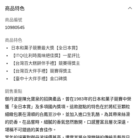
付款方式
商品特色
信用卡一次付款
商品編號
LINE Pay
10980545
Apple Pay
商品特色
街口支付
日本和菓子競賽最大獎【全日本賞】
【ITQI比利時風味絕佳獎】一星評比
悠遊付
【台灣百大糕餅伴手禮】競賽得獎主
ATM付款
【台灣百大伴手禮】競賽得獎主
【臺中十大伴手禮】金口碑獎
運送方式
銷售重點
【中秋85折預購】宅配
御丹波是陳允寶泉的招牌產品，曾在1983年的日本和菓子競賽中榮
每筆NT$160，滿NT$3,000(含以上)免運費
獲「全日本賞」及多項國內獎項。這款甜點的特色在於將紅豆顆粒
細緻包裹在滑順的白鳳豆沙中，並加入進口生乳酪，為其帶來絲滑
的奶香。在品嘗時，細膩的香氣悠然散開，口感豐富且層次深遠，
堪稱不可錯過的美食佳作。
當年的評審對御丹波評價甚高，讚賞其將台灣糕餅的傳統手藝與日