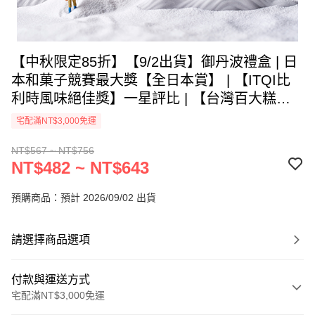
【中秋限定85折】【9/2出貨】御丹波禮盒 | 日
本和菓子競賽最大獎【全日本賞】 | 【ITQI比
利時風味絕佳獎】一星評比 | 【台灣百大糕餅
伴手禮】競賽得獎主 | 【台灣百大伴手禮】競
宅配滿NT$3,000免運
賽得獎主 | 【臺中十大伴手禮】金獎
NT$567 ~ NT$756
NT$482 ~ NT$643
預購商品：預計 2026/09/02 出貨
請選擇商品選項
付款與運送方式
宅配滿NT$3,000免運