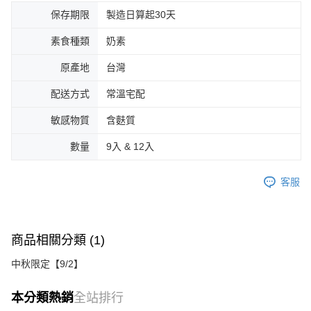
保存期限
製造日算起30天
素食種類
奶素
原產地
台灣
配送方式
常溫宅配
敏感物質
含麩質
數量
9入 & 12入
客服
商品相關分類 (1)
中秋限定【9/2】
本分類熱銷
全站排行