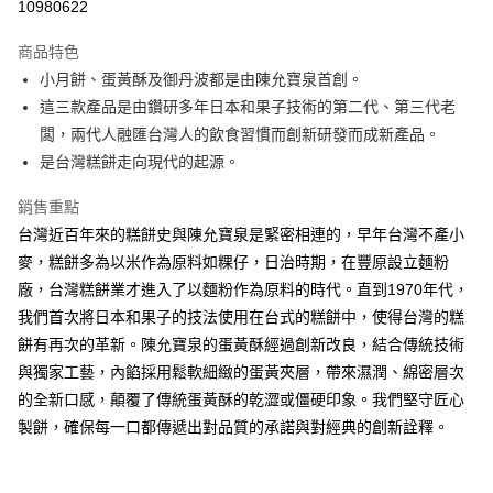
10980622
Apple Pay
商品特色
街口支付
小月餅、蛋黃酥及御丹波都是由陳允寶泉首創。
這三款產品是由鑽研多年日本和果子技術的第二代、第三代老
悠遊付
闆，兩代人融匯台灣人的飲食習慣而創新研發而成新產品。
ATM付款
是台灣糕餅走向現代的起源。
銷售重點
運送方式
台灣近百年來的糕餅史與陳允寶泉是緊密相連的，早年台灣不產小
【中秋預購 85折】宅配
麥，糕餅多為以米作為原料如粿仔，日治時期，在豐原設立麵粉
每筆NT$160，滿NT$3,000(含以上)免運費
廠，台灣糕餅業才進入了以麵粉作為原料的時代。直到1970年代，
我們首次將日本和果子的技法使用在台式的糕餅中，使得台灣的糕
餅有再次的革新。陳允寶泉的蛋黃酥經過創新改良，結合傳統技術
與獨家工藝，內餡採用鬆軟細緻的蛋黃夾層，帶來濕潤、綿密層次
的全新口感，顛覆了傳統蛋黃酥的乾澀或僵硬印象。我們堅守匠心
製餅，確保每一口都傳遞出對品質的承諾與對經典的創新詮釋。