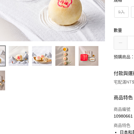
規格
9入
數量
預購商品：預
付款與運
宅配滿NT$
付款方式
商品特色
信用卡一
商品編號
10980661
LINE Pay
商品特色
Apple Pay
日本和