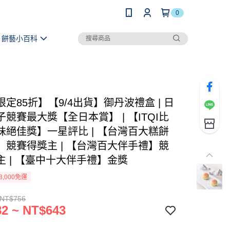
0
餅藝小百科
定85折】【9/4出貨】御丹波禮盒 | 日
競賽最大獎【全日本賞】 | 【ITQI比
味絕佳獎】一星評比 | 【台灣百大糕餅
】競賽得獎主 | 【台灣百大伴手禮】競
主 | 【臺中十大伴手禮】金獎
3,000免運
 NT$756
2 ~ NT$643