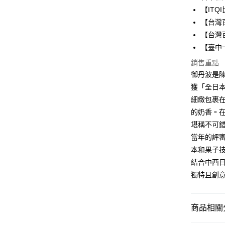
【IT
街口支付
【台灣
悠遊付
【台灣
【臺中
ATM付款
銷售重點
御丹波是陳
運送方式
獲「全日
細緻包裹
【中秋預購
的奶香。
每筆NT$1
堪稱不可
當年的評
本和果子
結合中西
獨特且創
商品相關分