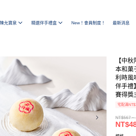
陳允寶泉
精選伴手禮盒
New！會員制度！
最新消息
【中秋限
本和菓子
利時風
伴手禮
賽得獎
宅配滿NT$
NT$567 ~
NT$48