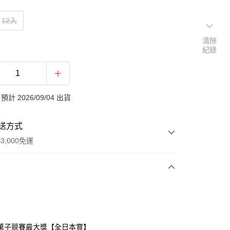
12入
清除
紀錄
計 2026/09/04 出貨
送方式
3,000免運
次付款
菓子競賽最大獎【全日本賞】