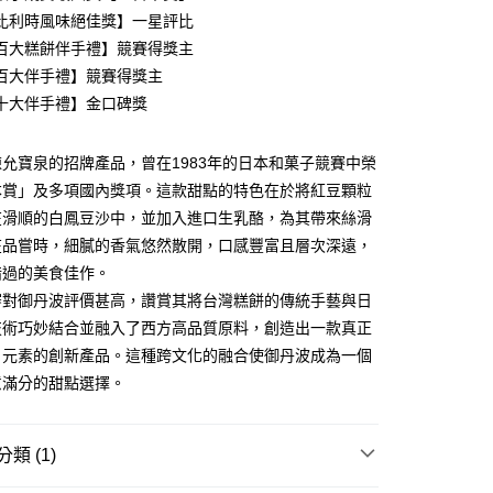
QI比利時風味絕佳獎】一星評比
百大糕餅伴手禮】競賽得獎主
百大伴手禮】競賽得獎主
十大伴手禮】金口碑獎
允寶泉的招牌產品，曾在1983年的日本和菓子競賽中榮
本賞」及多項國內獎項。這款甜點的特色在於將紅豆顆粒
在滑順的白鳳豆沙中，並加入進口生乳酪，為其帶來絲滑
 85折】宅配
在品嘗時，細膩的香氣悠然散開，口感豐富且層次深遠，
60，滿NT$3,000(含以上)免運費
錯過的美食佳作。
審對御丹波評價甚高，讚賞其將台灣糕餅的傳統手藝與日
技術巧妙結合並融入了西方高品質原料，創造出一款真正
日元素的創新產品。這種跨文化的融合使御丹波成為一個
意滿分的甜點選擇。
類 (1)