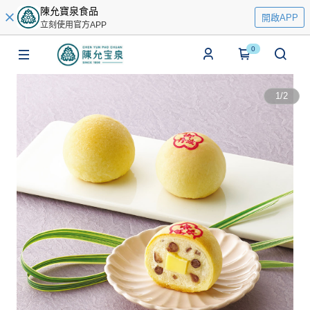
陳允寶泉食品
開啟APP
立刻使用官方APP
0
1
/
2