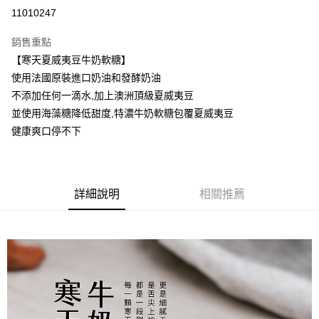
LINE Pay
11010247
Apple Pay
銷售重點
街口支付
【寒天夏威夷豆牛奶軟糖】
使用法國原裝進口奶油和發酵奶油
悠遊付
不添加任何一滴水,加上澳洲頂級夏威夷豆
ATM付款
並使用海藻糖降低甜度,特濃牛奶軟糖包覆夏威夷豆
健康爽口停不下
運送方式
【中秋預購 85折】宅配
每筆NT$160，滿NT$3,000(含以上)免運費
詳細說明
相關推薦