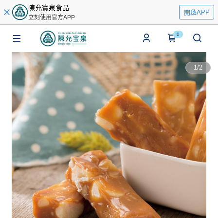
陳允寶泉食品
開啟APP
立刻使用官方APP
0
1
/
2