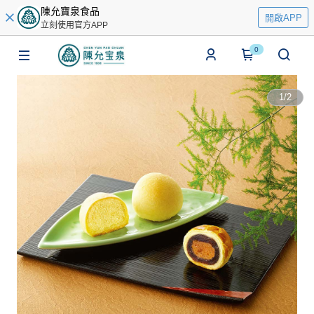
陳允寶泉食品
開啟APP
立刻使用官方APP
0
1
/
2