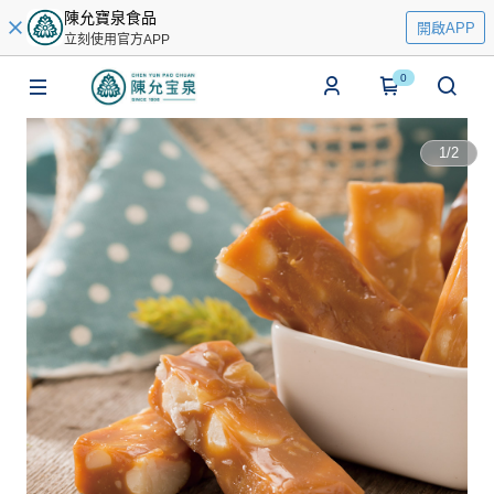
陳允寶泉食品
開啟APP
立刻使用官方APP
0
1
/
2