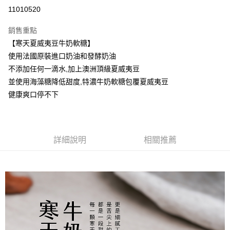
LINE Pay
11010520
Apple Pay
銷售重點
街口支付
【寒天夏威夷豆牛奶軟糖】
使用法國原裝進口奶油和發酵奶油
悠遊付
不添加任何一滴水,加上澳洲頂級夏威夷豆
ATM付款
並使用海藻糖降低甜度,特濃牛奶軟糖包覆夏威夷豆
健康爽口停不下
運送方式
【中秋預購 85折】宅配
每筆NT$160，滿NT$3,000(含以上)免運費
詳細說明
相關推薦