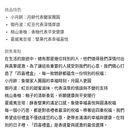
Apple Pay
商品特色
街口支付
小月餅：月餅代表闔家團圓
御丹波：紅豆代表深情厚誼
悠遊付
桃山香柚：香柚代表平安健康
ATM付款
夏威夷豆塔：堅果代表幸福喜悅
銷售重點
運送方式
在生活的旅途中，總有那麼幾位特別的人，他們值得我們深情付出
【中秋預購 85折】宅配
與真摯感激。為了讓這些重要的人感受到我們的心意，我們精心打
每筆NT$160，滿NT$3,000(含以上)免運費
造了「四喜禮盒」，每一款糕餅都蘊含一份特別的祝福：
小月餅：象徵家人團圓的幸福時刻，月圓人更圓
御丹波：紅豆的甜蜜滋味，代表深厚的情誼與不變的支持
桃山香柚：柚子的清新香氣，祈願健康與平安隨行
夏威夷豆塔：酥香堅果的滿足口感，象徵幸福喜悅與圓滿祝福
每一個小巧思，都是對收禮者最深的祝福。帶著這四重祝福，我們
希望這份禮盒不僅送達您的心意，更帶去滿滿的幸福與健康。在特
別的日子裡，「四喜禮盒」是表達愛與感激的最佳選擇。