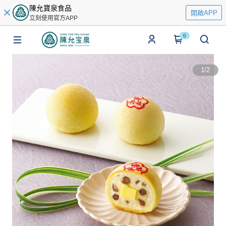
陳允寶泉食品
開啟APP
立刻使用官方APP
0
1
/
2