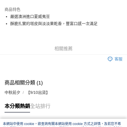
Apple Pay
商品特色
街口支付
嚴選澳洲進口夏威夷豆
酥脆扎實的塔皮與淡淡果乾香，豐富口感一次滿足
悠遊付
ATM付款
相關推薦
運送方式
客服
【中秋預購 85折】宅配
每筆NT$160，滿NT$3,000(含以上)免運費
商品相關分類 (1)
中秋前夕
【9/10出貨】
本分類熱銷
全站排行
本網站中使用 cookie，欲查詢有關本網站使用 cookie 方式之詳情，及若您不希