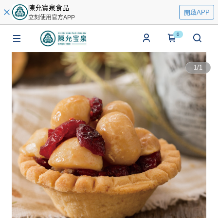
陳允寶泉食品
開啟APP
立刻使用官方APP
0
1
/
1