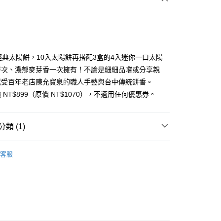
次付款
經典太陽餅，10入太陽餅再搭配3盒的4入迷你一口太陽
層次、濃郁麥芽香一次擁有！不論是細細品嚐或分享親
感受百年老店陳允寶泉的職人手藝與台中傳統餅香。
 NT$899（原價 NT$1070），不適用任何優惠券。
類 (1)
禮
客服
家取貨
0
1取貨
0