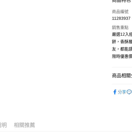
商品特色
信用卡一
商品編號
11283937
LINE Pay
銷售重點
Apple Pay
嚴選12入
餅，香酥
街口支付
友，都能
悠遊付
限時優惠價
ATM付款
商品相關分
運送方式
精選伴手
分享
付款後全
每筆NT$8
付款後7-1
每筆NT$8
說明
相關推薦