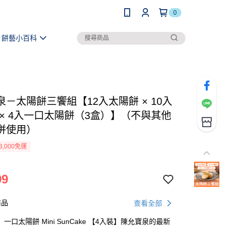
0
餅藝小百科
泉－太陽餅三饗組【12入太陽餅 × 10入
 × 4入一口太陽餅（3盒）】（不與其他
併使用）
3,000免運
99
商品
查看全部
一口太陽餅 Mini SunCake 【4入裝】陳允寶泉的最新