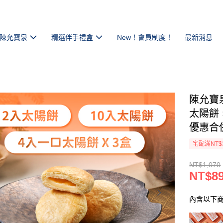
陳允寶泉
精選伴手禮盒
New！會員制度！
最新消息
陳允寶
太陽餅
優惠合
宅配滿NT$
NT$1,070
NT$8
內含以下