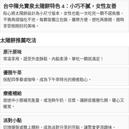
台中陳允寶泉太陽餅特色 4：小巧不膩，女性友善
貼心將太陽餅設計為小尺寸版本，女性也能一次吃完一顆不感負擔，
不需再煩惱吃不完。每顆皆獨立包裝，攜帶方便，想吃再撕開，隨時
享受剛剛好的美味。
太陽餅推薦吃法
原汁原味
常溫享用，感受外皮酥鬆、內餡柔滑，單吃一顆就滿足！
優雅午茶
搭配四季春或咖啡，成為下午茶時光的療癒點心。
療癒補給
旅途中小憩補充能量，或泡熱牛奶、豆漿，讓餅皮層層化開，暖心又
暖胃。
派對小點
切塊擺盤或撒上糖粉，成為派對分享的亮點，讓聚會更添趣味。