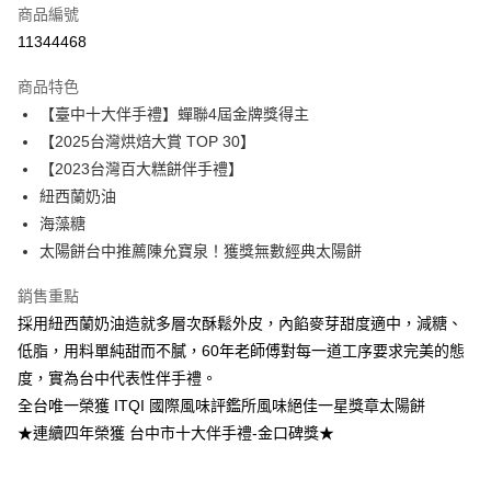
運送方式
商品編號
11344468
商品特色
【臺中十大伴手禮】蟬聯4屆金牌獎得主
【2025台灣烘焙大賞 TOP 30】
【2023台灣百大糕餅伴手禮】
紐西蘭奶油
海藻糖
太陽餅台中推薦陳允寶泉！獲獎無數經典太陽餅
銷售重點
採用紐西蘭奶油造就多層次酥鬆外皮，內餡麥芽甜度適中，減糖、
低脂，用料單純甜而不膩，60年老師傅對每一道工序要求完美的態
度，實為台中代表性伴手禮。
全台唯一榮獲 ITQI 國際風味評鑑所風味絕佳一星獎章太陽餅
★連續四年榮獲 台中市十大伴手禮-金口碑獎★