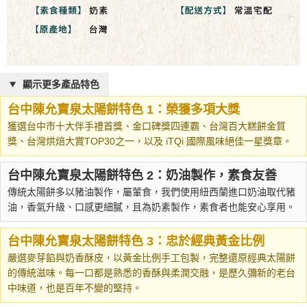
顯示更多產品特色
台中陳允寶泉太陽餅特色 1：榮獲多項大獎
獲選台中市十大伴手禮首獎、金口碑獎四連霸、台灣百大糕餅金質
獎、台灣烘焙大賞TOP30之一，以及 iTQi 國際風味絕佳一星獎章。
台中陳允寶泉太陽餅特色 2：奶油製作，素食友善
傳統太陽餅多以豬油製作，屬葷食，我們使用紐西蘭進口奶油取代豬
油，香氣升級、口感更細膩，且為奶素製作，素食者也能安心享用。
台中陳允寶泉太陽餅特色 3：忠於經典黃金比例
嚴選麥芽餡與奶香酥皮，以黃金比例手工包製，完整還原經典太陽餅
的傳統滋味。每一口都是熟悉的香酥與柔潤交融，是歷久彌新的老台
中味道，也是百年不變的堅持。