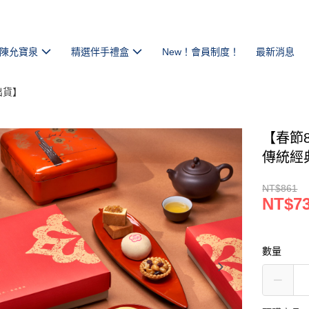
陳允寶泉
精選伴手禮盒
New！會員制度！
最新消息
出貨】
【春節8
傳統經
NT$861
NT$7
數量