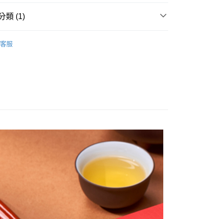
類 (1)
購85折
春節早鳥預購85折——【2/9出貨】
客服