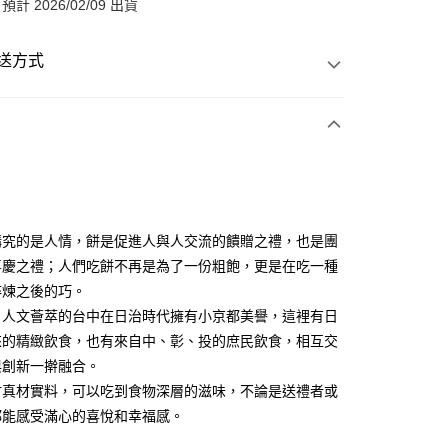
計 2026/02/09 出貨
送方式
講究的是人情，餅是促進人與人交流的饋贈之禮，也是團
喜慶之禮；人們吃餅不再是為了一份粗飽，更是在吃一種
淬煉之後的巧。
、人文薈萃的台中在日治時代擁有小京都美譽，這裡有日
來的精緻飲食，也有來自中、彰、投的庶民飲食，相互交
與創新一擀融合。
材真材實料，可以吃到食物深層的滋味，不論是送禮者或
都能感受滿心的喜悅和幸福感。