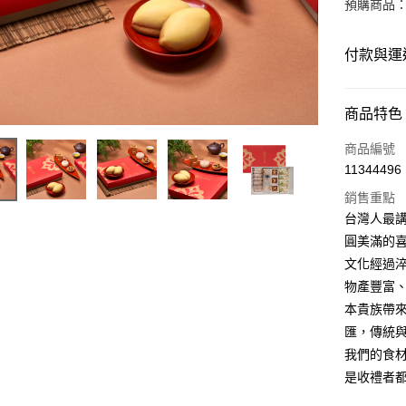
預購商品：預
付款與運
付款方式
商品特色
商品編號
11344496
運送方式
銷售重點
台灣人最
圓美滿的
文化經過
物產豐富
本貴族帶
匯，傳統
我們的食
是收禮者