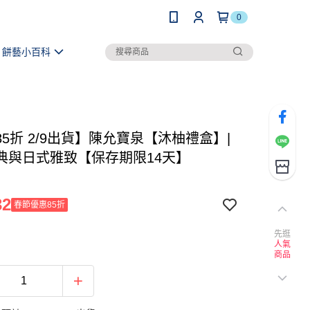
0
餅藝小百科
5折 2/9出貨】陳允寶泉【沐柚禮盒】|
典與日式雅致【保存期限14天】
32
春節優惠85折
先逛
人氣
商品