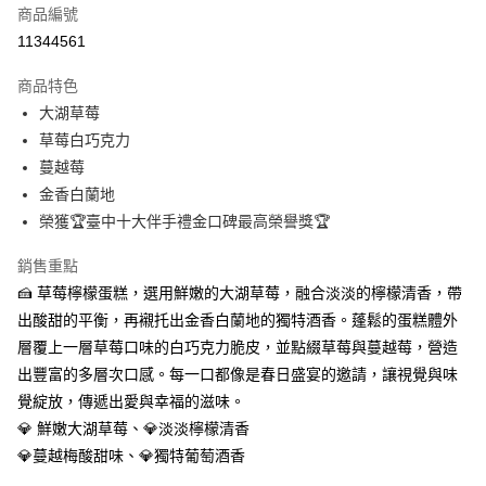
運送方式
商品編號
11344561
商品特色
大湖草莓
草莓白巧克力
蔓越莓
金香白蘭地
榮獲🏆臺中十大伴手禮金口碑最高榮譽獎🏆
銷售重點
🍰 草莓檸檬蛋糕，選用鮮嫩的大湖草莓，融合淡淡的檸檬清香，帶
出酸甜的平衡，再襯托出金香白蘭地的獨特酒香。蓬鬆的蛋糕體外
層覆上一層草莓口味的白巧克力脆皮，並點綴草莓與蔓越莓，營造
出豐富的多層次口感。每一口都像是春日盛宴的邀請，讓視覺與味
覺綻放，傳遞出愛與幸福的滋味。
💎 鮮嫩大湖草莓、💎淡淡檸檬清香
💎蔓越梅酸甜味、💎獨特葡萄酒香