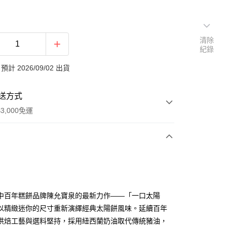
清除
紀錄
計 2026/09/02 出貨
送方式
3,000免運
次付款
中百年糕餅品牌陳允寶泉的最新力作——「一口太陽
以精緻迷你的尺寸重新演繹經典太陽餅風味。延續百年
烘焙工藝與選料堅持，採用紐西蘭奶油取代傳統豬油，