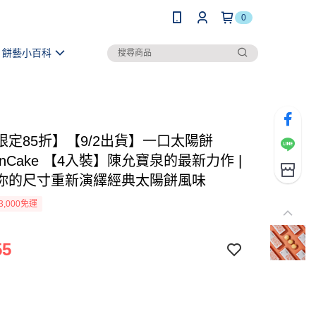
0
餅藝小百科
限定85折】【9/2出貨】一口太陽餅
 SunCake 【4入裝】陳允寶泉的最新力作 |
你的尺寸重新演繹經典太陽餅風味
3,000免運
55