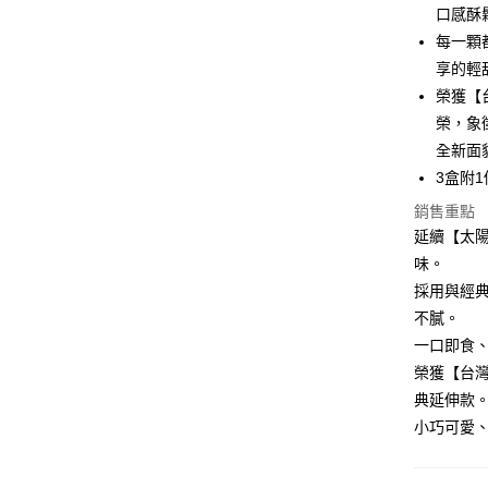
悠遊付
口感酥
每一顆
ATM付款
享的輕
榮獲【
運送方式
榮，象
全新面
【中秋85
3盒附
每筆NT$1
銷售重點
延續【太
味。
採用與經
不膩。
一口即食
榮獲【台灣
典延伸款
小巧可愛