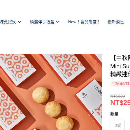
陳允寶泉
精選伴手禮盒
New！會員制度！
最新消息
【中秋
Mini
精緻迷
宅配滿NT$
NT$300
NT$2
數量
3盒