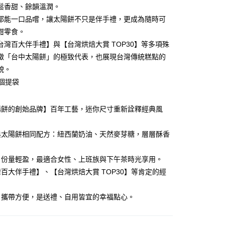
鬆香甜、餘韻溫潤。
都能一口品嚐，讓太陽餅不只是伴手禮，更成為隨時可
甜零食。
台灣百大伴手禮】與【台灣烘焙大賞 TOP30】等多項殊
徵「台中太陽餅」的極致代表，也展現台灣傳統糕點的
貌。
折預購】宅配
1個提袋
60，滿NT$3,000(含以上)免運費
陽餅的創始品牌】百年工藝，迷你尺寸重新詮釋經典風
典太陽餅相同配方：紐西蘭奶油、天然麥芽糖，層層酥香
、份量輕盈，最適合女性、上班族與下午茶時光享用。
百大伴手禮】、【台灣烘焙大賞 TOP30】等肯定的經
。
、攜帶方便，是送禮、自用皆宜的幸福點心。