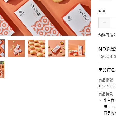
數量
預購商品：預
付款與運
宅配滿NT$
付款方式
商品特色
信用卡一
商品編號
11937596
LINE Pay
商品特色
Apple Pay
來自台
餅」，
街口支付
傳承的