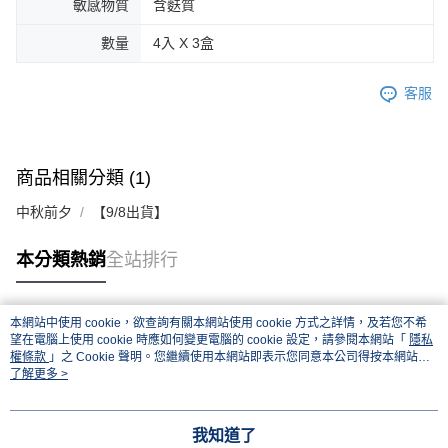
敏感物質
含麩質
數量
4入 X 3盒
客服
商品相關分類 (1)
中秋前夕
【9/8出貨】
本分類熱銷
全站排行
本網站中使用 cookie，欲查詢有關本網站使用 cookie 方式之詳情，及若您不希
熱門標籤
望在電腦上使用 cookie 時應如何變更電腦的 cookie 設定，請參閱本網站「
隱私
權條款
」之 Cookie 聲明。您繼續使用本網站即表示您同意本公司得按本網站使
用條款之 Cookie 聲明使用 cookie。
了解更多 >
我知道了