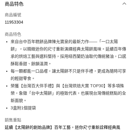
商品特色
信用卡一次付款
商品編號
LINE Pay
11953304
Apple Pay
商品特色
街口支付
來自台中百年糕餅品牌陳允寶泉的最新力作——「一口太陽
餅」，以精緻迷你的尺寸重新演繹經典太陽餅風味。延續百年傳
悠遊付
承的烘焙工藝與選料堅持，採用紐西蘭奶油取代傳統豬油，口感
ATM付款
酥鬆香甜、餘韻溫潤。
每一顆都能一口品嚐，讓太陽餅不只是伴手禮，更成為隨時可享
運送方式
的輕甜零食。
榮獲【台灣百大伴手禮】與【台灣烘焙大賞 TOP30】等多項殊
【中秋預購 85折】宅配
榮，象徵「台中太陽餅」的極致代表，也展現台灣傳統糕點的全
每筆NT$160，滿NT$3,000(含以上)免運費
新面貌。
3盒附1個提袋
銷售重點
延續【太陽餅的創始品牌】百年工藝，迷你尺寸重新詮釋經典風