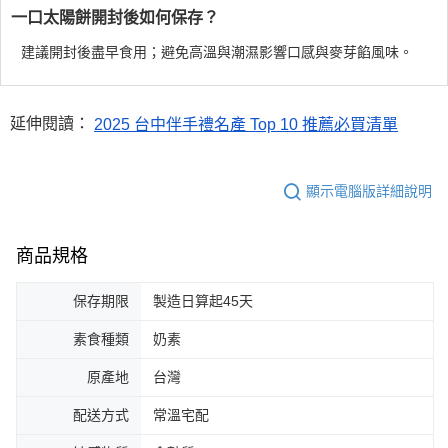
一口太陽餅開封後如何保存？
建議開封後盡早食用；避免高溫與潮濕影響口感與麥芽餡風味。
延伸閱讀：
2025 台中伴手禮名產 Top 10 推薦必買清單
顯示電腦版詳細說明
商品規格
保存期限
製造日算起45天
素食種類
奶素
原產地
台灣
配送方式
常溫宅配