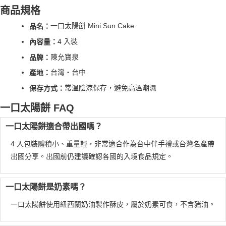
商品規格
一口太陽餅 Mini Sun Cake
品名：
4 入裝
內容量：
陳允寶泉
品牌：
台灣・台中
產地：
常溫陰涼保存，避免高溫潮濕
保存方式：
一口太陽餅 FAQ
一口太陽餅適合帶出國嗎？
4 入包裝體積小、重量輕，非常適合作為台中伴手禮或台灣名產帶
出國分享。出國前仍建議確認各國的入境食品規定。
一口太陽餅是奶素嗎？
一口太陽餅使用紐西蘭奶油製作酥皮，屬於奶素可食，不含豬油。