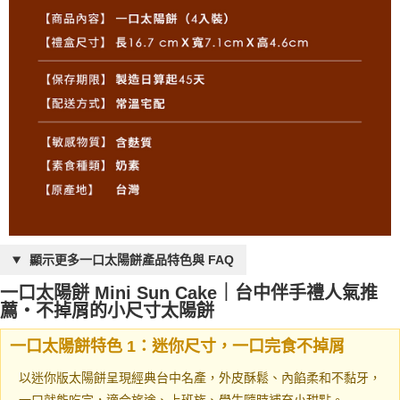
顯示更多一口太陽餅產品特色與 FAQ
一口太陽餅 Mini Sun Cake｜台中伴手禮人氣推
薦・不掉屑的小尺寸太陽餅
一口太陽餅特色 1：迷你尺寸，一口完食不掉屑
以迷你版太陽餅呈現經典台中名產，外皮酥鬆、內餡柔和不黏牙，