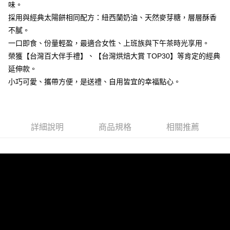
味。
採用與經典太陽餅相同配方：紐西蘭奶油、天然麥芽糖，層層酥香
不膩。
一口即食、份量輕盈，最適合女性、上班族與下午茶時光享用。
榮獲【台灣百大伴手禮】、【台灣烘焙大賞 TOP30】等肯定的經典
延伸款。
小巧可愛、攜帶方便，是送禮、自用皆宜的幸福點心。
詳細說明
商品規格
相關推薦