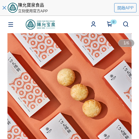
陳允寶泉食品
開啟APP
立刻使用官方APP
0
1
/
6